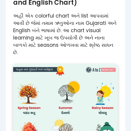
and English Chart)
અહીં એક colorful chart અને list આપવામાં
આવી છે જેમાં તમામ ઋતુઓના નામ Gujarati અને
English બંને ભાષામાં છે. આ chart visual
learning માટે ખૂબ જ ઉપયોગી છે અને નાના
બાળકો માટે seasons ઓળખવા માટે શ્રેષ્ઠ સાધન
છે.