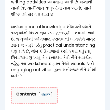
writing activities આપવામાં આવી છે, જેનાથી
નાનાં વિદ્યાર્થીઓને ઋતુઓના નામ આનંદ સાથે
શીખવામાં સરળતા થાય છે.
શાળામાં general knowledge શીખવતી વખતે
ઋતુઓનો વિષય ખૂબ જ મહત્વપૂર્ણ માનવામાં આવે
છે. ઋતુઓની ઓળખાણ કરાવવાથી બાળકોને માત્ર
જ્ઞાન જ નહીં પરંતુ practical understanding
પણ મળે છે, જેમ કે ઉનાળામાં કયાં કપડાં પહેરવા,
શિયાળામાં શું ખાવું કે વરસાદમાં કેવી રીતે સાવચેત
રહેવું. આ worksheets દ્વારા તેઓ visuals અને
engaging activities દ્વારા મનોરંજક રીતે શીખી
શકે છે.
Contents
show