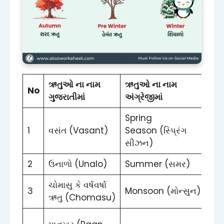
ઋતુઓ ના નામ
ઋતુઓ ના નામ
No
સમ
ગુજરાતીમાં
અંગ્રેજીમાં
Spring
માર્
1
વસંત (Vasant)
Season (સ્પ્રિંગ
એપ્
સીઝન)
2
ઉનાળો (Unalo)
Summer (સમર)
મે 
ચોમાસુ કે વર્ષવર્ષા
જુલ
3
Monsoon (મોન્સુન)
ઋતુ (Chomasu)
ઓગ
સપ્ટ