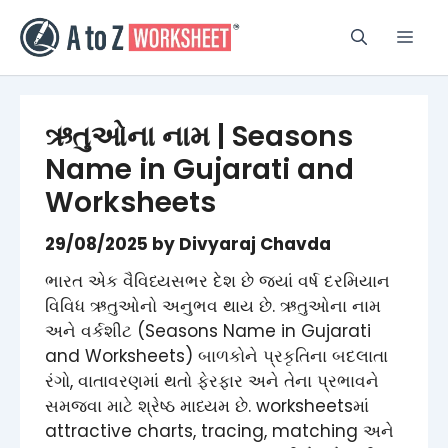
Skip
to
Men
content
ઋતુઓના નામ | Seasons
Name in Gujarati and
Worksheets
29/08/2025
by
Divyaraj Chavda
ભારત એક વૈવિધ્યસભર દેશ છે જ્યાં વર્ષ દરમિયાન
વિવિધ ઋતુઓનો અનુભવ થાય છે. ઋતુઓના નામ
અને વર્કશીટ (Seasons Name in Gujarati
and Worksheets) બાળકોને પ્રકૃતિના બદલાતા
રંગો, વાતાવરણમાં થતો ફેરફાર અને તેના પ્રભાવને
સમજવા માટે શ્રેષ્ઠ માધ્યમ છે. worksheetsમાં
attractive charts, tracing, matching અને