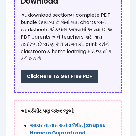
Download
આ download sectionમાં complete PDF
bundle ઉપલબ્ધ છે જેમાં બધા charts અને
worksheets એકસાથે આપવામાં આવ્યા છે. આ
PDF parents અને teachers માટે ખાસ
મદદરૂપ છે કારણ કે તે સરળતાથી print કરીને
classroom કે home learning માટે ઉપયોગ
કરી શકે છે.
Click Here To Get Free PDF
આ વર્કશીટ પણ જરૂર જુઓ
આકાર ના નામ અને વર્કશીટ (Shapes
Name in Gujarati and