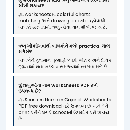
શું worksheets દ્વારા ઋતુઓના નામ સરળતાથી
શીખી શકાય?
હા, worksheetsમાં colorful charts,
matching અને drawing activities હોવાથી
બાળકો સરળતાથી ઋતુઓના નામ શીખી જાય છે.
ઋતુઓ શીખવાથી બાળકોને કયો practical લાભ
મળે છે?
બાળકોને હવામાન પ્રમાણે કપડાં, ખોરાક અને દૈનિક
જીવનમાં થતા બદલાવ સમજવામાં સરળતા મળે છે.
શું ઋતુઓના નામ worksheets PDF રૂપે
ઉપલબ્ધ છે?
હા, Seasons Name in Gujarati Worksheets
PDF free download માટે ઉપલબ્ધ છે અને તેને
print કરીને ઘરે કે schoolમાં ઉપયોગ કરી શકાય
છે.