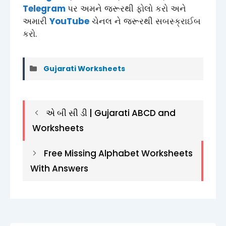
Telegram
પર અમને જરૂરથી ફોલો કરો અને
અમારી
YouTube
ચેનલ ને જરૂરથી સબસ્ક્રાઈબ
કરો.
Categories
Gujarati Worksheets
એ બી સી ડી | Gujarati ABCD and
Worksheets
Free Missing Alphabet Worksheets
With Answers