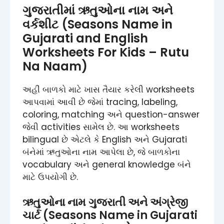
ગુજરાતીમાં ઋતુઓના નામ અને
વર્કશીટ (Seasons Name in
Gujarati and English
Worksheets​ For Kids – Rutu
Na Naam​)
અહીં બાળકો માટે ખાસ તૈયાર કરેલી worksheets
આપવામાં આવી છે જેમાં tracing, labeling,
coloring, matching અને question-answer
જેવી activities સામેલ છે. આ worksheets
bilingual છે એટલે કે English અને Gujarati
બંનેમાં ઋતુઓના નામ આપેલા છે, જે બાળકોના
vocabulary અને general knowledge બંને
માટે ઉપયોગી છે.
ઋતુઓના નામ ગુજરાતી અને અંગ્રેજી
ચાર્ટ (Seasons Name in Gujarati