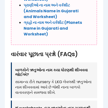
પ્રાણીઓ ના નામ અને વર્કશીટ
(Animals Name in Gujarati
and Worksheet)
ગ્રહો ના નામ અને વર્કશીટ (Planets
Name in Gujarati and
Worksheet)
વારંવાર પૂછાતા પ્રશ્નો (FAQs)
બાળકોને ઋતુઓના નામ કયા ધોરણથી શીખવવા
જોઈએ?
સામાન્ય રીતે nursery કે LKG લેવલથી ઋતુઓના
નામ શીખવવામાં આવે છે જેથી નાના બાળકો
વાતાવરણને સમજવા શીખે.