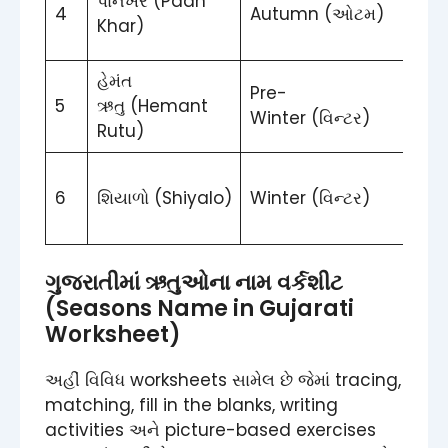
પાનખર (Paan
4
Autumn (ઓટમ)
થી
Khar)
ઓક
હેમંત
Pre-
નવે
5
ઋતુ (Hemant
Winter (વિન્ટર)
ડિસે
Rutu)
જાન
6
શિયાળો (Shiyalo)
Winter (વિન્ટર)
થી
ફેબ
ગુજરાતીમાં ઋતુઓના નામ વર્કશીટ
(Seasons Name in Gujarati
Worksheet)
અહીં વિવિધ worksheets સામેલ છે જેમાં tracing,
matching, fill in the blanks, writing
activities અને picture-based exercises