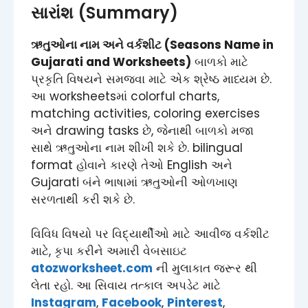
સારાંશ (Summary)
ઋતુઓના નામ અને વર્કશીટ (Seasons Name in
Gujarati and Worksheets)
બાળકો માટે
પ્રકૃતિ વિષયને સમજવા માટે એક શ્રેષ્ઠ માધ્યમ છે.
આ worksheetsમાં colorful charts,
matching activities, coloring exercises
અને drawing tasks છે, જેનાથી બાળકો મજા
સાથે ઋતુઓના નામ શીખી શકે છે. bilingual
format હોવાને કારણે તેઓ English અને
Gujarati બંને ભાષામાં ઋતુઓની ઓળખાણ
સરળતાથી કરી શકે છે.
વિવિધ વિષયો પર વિદ્યાર્થીઓ માટે આવીજ વર્કશીટ
માટે, કૃપા કરીને અમારી વેબસાઇટ
atozworksheet.com
ની મુલાકાત જરૂર થી
લેતા રહો. આ સિવાય તત્કાલ અપડેટ માટે
Instagram
,
Facebook
,
Pinterest
,