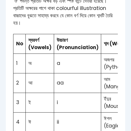
‘ঔ’ পর্যন্ত প্রতিটি অক্ষর বড় এবং স্পষ্ট ফন্টে দেওয়া হয়েছে।
প্রতিটি অক্ষরের পাশে থাকা colourful illustration
বাচ্চাদের বুঝতে সাহায্য করবে যে কোন বর্ণ দিয়ে কোন শব্দটি তৈরি
হয়।
স্বরবর্ণ
উচ্চারণ
No
শব্দ (Word)
(Vowels)
(Pronunciation)
অজগর
1
অ
a
(Python)
আম
2
আ
aa
(Mango)
ইঁদুর
3
ই
i
(Mouse)
ঈগল
4
ঈ
ii
(Eagle)