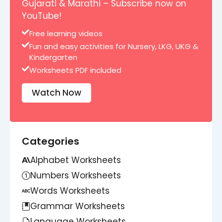
Gujarati & Marathi – Subscribe now on
YouTube!
Free learning videos
Fun and easy activities for Nursery, LKG, UKG &
Kindergarten
Worksheets PDF included
Watch Now
Categories
Alphabet Worksheets
Numbers Worksheets
Words Worksheets
Grammar Worksheets
Language Worksheets