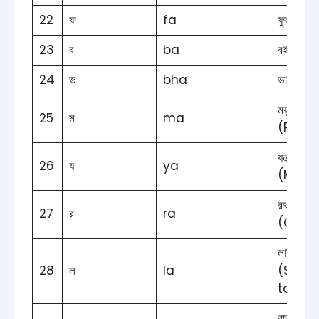
22
ফ
fa
ফুল (Fl
23
ব
ba
বই (Bo
24
ভ
bha
ভালুক (
ময়ূর
25
ম
ma
(Peac
যন্ত্র
26
য
ya
(Mach
রথ
27
র
ra
(Chari
লাটিম
28
ল
la
(Spinn
top)
বানর