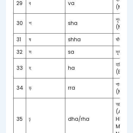
29
ব
va
(Monk
শূকর
30
শ
sha
(Monk
31
ষ
shha
ষাঁড় (Bul
32
স
sa
সূর্য (Su
হাতি
33
হ
ha
(Eleph
পাহাড়
34
ড়
rra
(Mount
আষাঢ়
(Asha
35
ঢ়
dha/rha
Hindu
Month