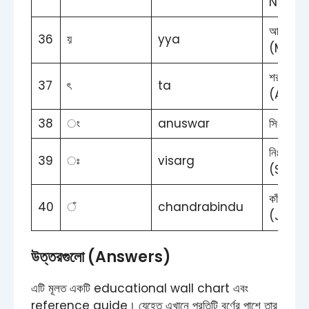
Name
আয়না
36
য়
yya
(Mirror
শরৎ
37
ৎ
ta
(Autu
38
ং
anuswar
সিংহ (Li
নিঃশব্দ
39
ঃ
visarg
(Silent
কাঁঠাল
40
ঁ
chandrabindu
(Jackfr
উত্তরগুলো (Answers)
এটি মূলত একটি educational wall chart এবং
reference guide। যেহেতু এখানে প্রতিটি বর্ণের পাশে তার