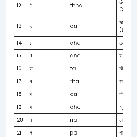
ঠেলা (P
12
ঠ
thha
Cart)
ডমরু
13
ড
da
(Dama
14
ঢ
dha
ঢোল (Dh
15
ণ
ana
বাণ (Ar
16
ত
ta
তাঁবু (T
17
থ
tha
থালা (P
18
দ
da
দড়ি (R
19
ধ
dha
ধনুষ (B
20
ন
na
নৌকা (B
21
প
pa
পা (Foo