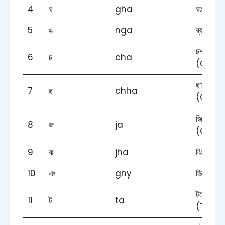
4
ঘ
gha
ঘর (Ho
5
ঙ
nga
ব্যাঙ (F
চশমা
6
চ
cha
(Glass
ছাতা
7
ছ
chha
(Glass
জিরাফ
8
জ
ja
(Giraf
9
ঝ
jha
ঝিল (La
10
ঞ
gny
ভিক্ষা (
টমেটো
11
ট
ta
(Toma