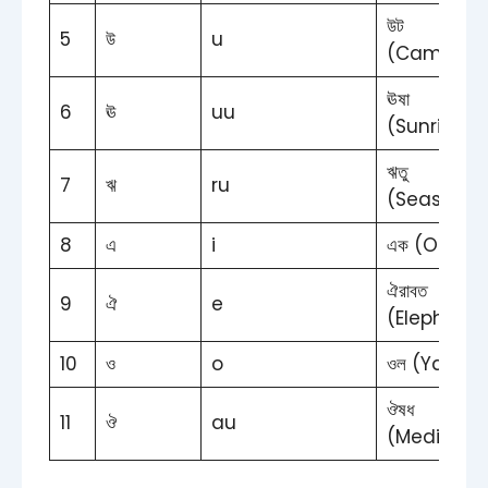
উট
5
উ
u
(Camel)
ঊষা
6
ঊ
uu
(Sunrise)
ঋতু
7
ঋ
ru
(Season)
8
এ
i
এক (One)
ঐরাবত
9
ঐ
e
(Elephant)
10
ও
o
ওল (Yam)
ঔষধ
11
ঔ
au
(Medicine