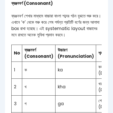
ব্যঞ্জনবর্ণ (Consonant)
ব্যঞ্জনবর্ণ শেখার মাধ্যমে বাচ্চারা বাংলা শব্দের গঠন বুঝতে শুরু করে।
এখানে ‘ক’ থেকে শুরু করে শেষ পর্যন্ত প্রতিটি বর্ণের জন্য আলাদা
box রাখা হয়েছে। এই systematic layout বাচ্চাদের
মনে রাখতে অনেক সুবিধা প্রদান করবে।
ব্যঞ্জনবর্ণ
উচ্চারণ
No
শব্দ (W
(Consonant)
(Pronunciation)
কলা
1
ক
ka
(Bana
খরগোশ
2
খ
kha
(Rabbi
গোলাপ
3
গ
ga
(Rose)